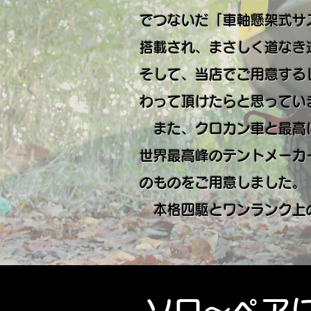
でつないだ「車軸懸架式サ
搭載され、まさしく道なき
そして、当店でご用意する
わって頂けたらと思ってい
また、クロカン車と最高に
世界最高峰のテントメーカ
のものをご用意しました。
本格四駆とワンランク上の
ソロ〜ペア