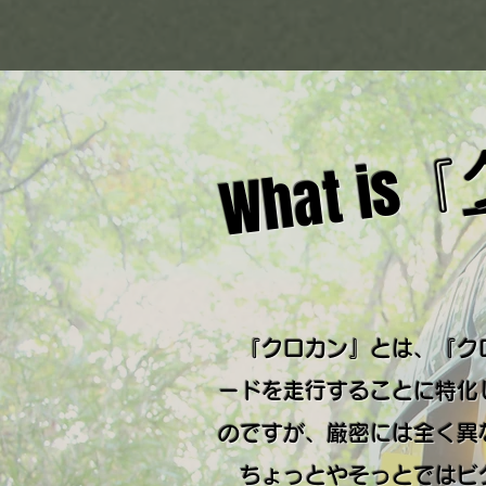
What is
『
​
​ 『クロカン』とは、『
ードを走行することに特化
のですが、厳密には全く異
ちょっとやそっとではビク