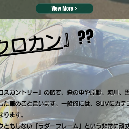
View More
??
』
クロカン
クロスカントリー』の略で、森の中や原野、河川、
した車のこと言います。一般的には、SUVにカテ
なります。
ともしない「ラダーフレーム」という非常に頑丈