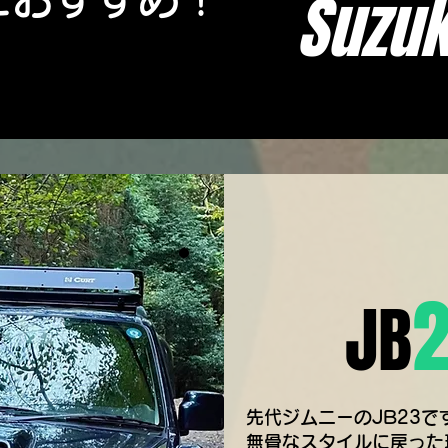
Suzuk
JB
先代ジムニーのJB23で
​無骨なスタイルに戻っ