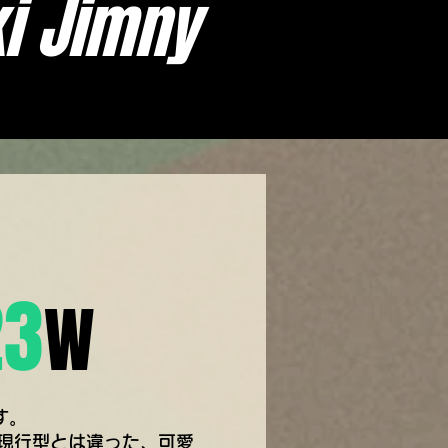
i Jimny
23
W
す。
た現行型とは違った、可愛