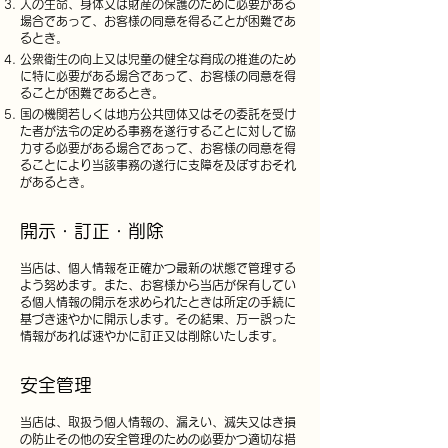
人の生命、身体又は財産の保護のために必要がある
場合であって、お客様の同意を得ることが困難であ
るとき。
公衆衛生の向上又は児童の健全な育成の推進のため
に特に必要がある場合であって、お客様の同意を得
ることが困難であるとき。
国の機関若しくは地方公共団体又はその委託を受け
た者が法令の定める事務を遂行することに対して協
力する必要がある場合であって、お客様の同意を得
ることにより当該事務の遂行に支障を及ぼすおそれ
があるとき。
開示・訂正・削除
当店は、個人情報を正確かつ最新の状態で管理する
よう努めます。また、お客様から当店が保有してい
る個人情報の開示を求められたときは所定の手続に
基づき速やかに開示します。その結果、万一誤った
情報があれば速やかに訂正又は削除いたします。
安全管理
当店は、取扱う個人情報の、漏えい、滅失又はき損
の防止その他の安全管理のための必要かつ適切な措