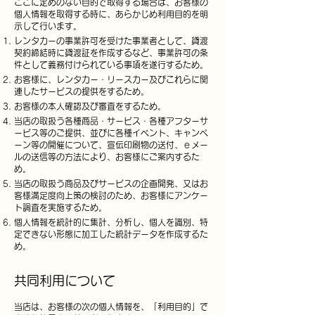
ここに定めのない目的で取得する場合は、お客様の
個人情報を取得する時に、あらかじめ利用目的を明
示して行います。
レンタカーの事業許可を受けた事業者として、貸渡
契約締結時に貸渡証を作成するなど、事業許可の条
件として義務付けられている事項を遂行するため。
お客様に、レンタカー・リースカー及びこれ
らに関
連したサービスの提供をするため。
お客様の本人確認及び審査をするため。
当店の取扱う各種商品・サービス・各種アフターサ
ービス等のご提供、並びに各種イベント、キャンペ
ーン等の開催について、宣伝印刷物の送付、ｅメー
ルの送信等の方法により、お客様にご案内するた
め。
当店の取扱う商品及びサービスの企画開発、又はお
客様満足度向上策の検討のため、お客様にアンケー
ト調査を実施するため。
個人情報を統計的に集計、分析し、個人を識別、特
定できない形態に加工した統計データを作成するた
め。
共同利用について
当店は、お客様の次の個人情報を、「利用目的」で