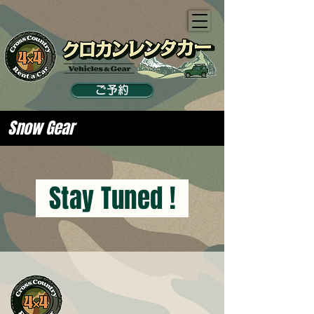
ご予約
Snow Gear
Stay Tuned !