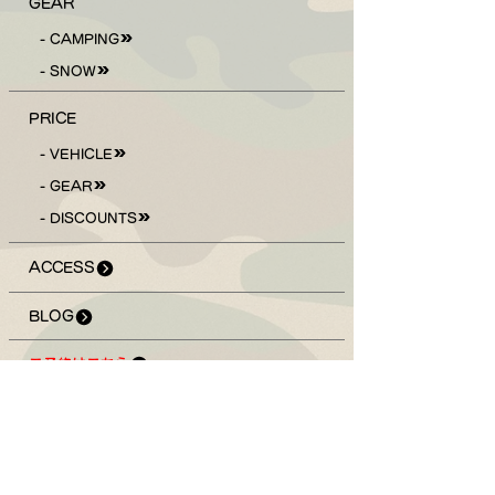
GEAR
- CAMPING
- SNOW
PRICE
- VEHICLE
- GEAR
- DISCOUNTS
ACCESS
BLOG
ご予約はこちら
Follow Us !
Check The Weather