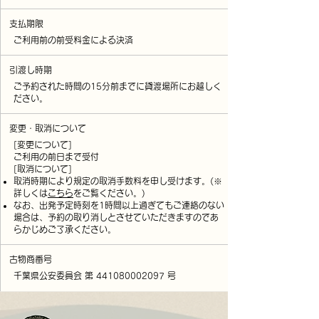
支払期限
ご利用前の前受料金による決済
引渡し時期
ご予約された時間の15分前までに貸渡場所にお越しく
ださい。
変更・取消について
[変更について]
ご利用の前日まで受付
[取消について]
取消時期により規定の取消手数料を申し受けます。
(※
詳しくは
こちら
をご覧ください。)
なお、出発予定時刻を1時間以上過ぎてもご連絡のない
場合は、予約の取り消しとさ
せていただきますのであ
らかじめご了承ください。
古物商番号
千葉県公安委員会 第
441080002097
号