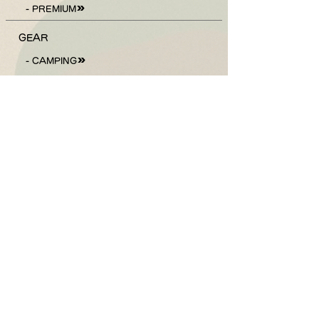
- PREMIUM
GEAR
- CAMPING
- SNOW
PRICE
- VEHICLE
- GEAR
- DISCOUNTS
ACCESS
BLOG
ご予約はこちら
Follow Us !
Check The Weather