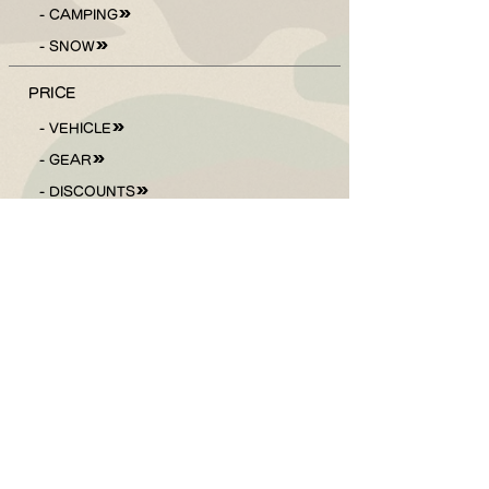
- CAMPING
- SNOW
PRICE
- VEHICLE
- GEAR
- DISCOUNTS
ACCESS
BLOG
ご予約はこちら
Follow Us !
Check The Weather