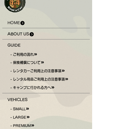
金の５０% 借受予約日の当
をご希望される法人のお客様への貸
日・・・ 貸渡料金の１００% ※１
出も行なっております。（当店は
８時以降のご連絡は翌日キャンセル
「適格請求書発行事業者」です。）
扱いとさせていただきます。
HOME
ABOUT US
GUIDE
- ご利用の流れ
- 保険補償について
- レンタカーご利用上の注意事項
- レンタル用品ご利用上の注意事項
- キャンプに行かれる方へ
VEHICLES
- SMALL
- LARGE
- PREMIUM