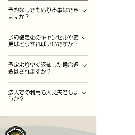
もちろん可能です。 店舗で貸渡とご
付けください。
返却をしていただいた場合、合計金
予約なしでも借りる事はでき
ますか？
額より５％引きとさせていただきま
すのでぜひご利用ください。 なお自
申し訳ございません。当店は事前予
家用車でお越しの方は無料で駐車で
約制とさせていただいております。
予約確定後のキャンセルや変
きますが、駐車中に万一発生した事
更はどうすればいいですか？
故などについて責任は負い兼ねます
のでご了承ください。
直接店舗へメールかお電話によりご
連絡ください。なお時期により下記
予定より早く返却した場合返
金はされますか？
の通りキャンセル料がかかる場合が
ございます。 正式予約後、下記の期
申し訳ございません。予定より早く
間のキャンセルについては【予約取
ご返却いただいたとしてもご返金は
法人での利用も大丈夫でしょ
消手数料（キャンセル料）】が発生
うか？
致しかねます。
します。 借受予約日の７日前ま
で・・・無料 借受予約日の６日前
はい、もちろん大歓迎です！ 当店で
から３日前の営業時間内 ・・・ 貸渡
は、「不整地を走行するために利用
料金の３０% 借受予約日の２日前
したい」といった、まさしくクロカ
から前日の営業時間内 ・・・ 貸渡料
ン四駆の特性を活かしたご利用方法