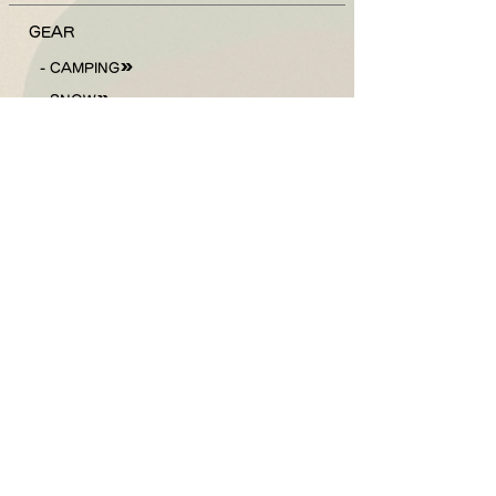
GEAR
- CAMPING
- SNOW
PRICE
- VEHICLE
- GEAR
- DISCOUNTS
ACCESS
BLOG
ご予約はこちら
Follow Us !
Check The Weather