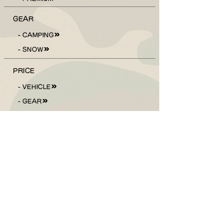
GEAR
- CAMPING
- SNOW
PRICE
- VEHICLE
- GEAR
- DISCOUNTS
ACCESS
BLOG
ご予約はこちら
Follow Us !
Check The Weather