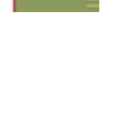
2023年12月16日
クロカン車の不正改造について
こんにちは。 当サイト掲載の初ブログは、ずばり「不
正改造について」です。 先日北海道で、ジムニー
（JB23）の左フロントタイヤが走行中に外れ、幼いお
子様に激突してしまうという、あってはならない事故
が発生しました。 私もこの記事を拝見した時、映って
いた当該車両が大きく改造され...